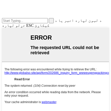
د لټون لپاره انټر یا د
تړلو لپاره ESC کیکاږئ