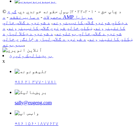
یوټیوب
© د چاپ حق - ۲۰۱۰-۲۰۲۲: ټول حقونه خوندي دي.
ګرم
د AMP موبایل
محصولات
-
د سایټ نقشه
-
د ښکلي شونډو ګلاس کانټینرونه
,
د شونډو د ګلاس خالي
کانتینرونه
,
ښکلي خالي شونډې ګلاس کانټینرونه
,
د
شونډو د ګلاس خالي بوتلونه
,
د شونډو د ښکلا لپاره
ښکلي کانتینرونه
,
د شونډو د ګلاس لپاره ځانګړي خالي
,
ټیوبونه
برېښنالیک ولېږئ
x
+۸۶ ۲۱ ۳۷۷۰۱۷۸۱
sally@eugeng.com
+۸۶ ۱۵۶۰۱۸۷۷۶۲۷