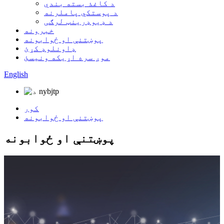
د کاغذ بسته بندي
د پوستکي پاملرنه
د ډیوډرینټ لرګی
خبرونه
پوښتنې او ځوابونه
ډاونلوډ کړئ
موږ سره اړیکه ونیسئ
English
کور
پوښتنې او ځوابونه
پوښتنې او ځوابونه