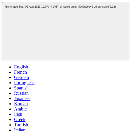
English
French
German
Portuguese
Spanish
Russian
Japanese
Korean
Arabic
Irish
Greek
Turkish
Italian