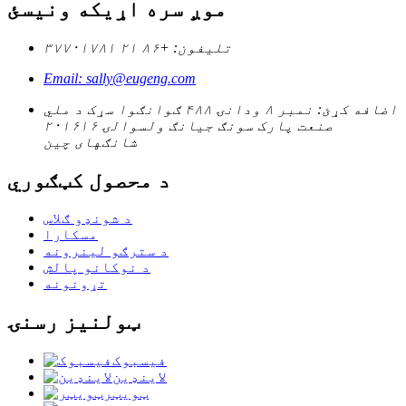
موږ سره اړیکه ونیسئ
تلیفون: +۸۶ ۲۱ ۳۷۷۰۱۷۸۱
Email: sally@eugeng.com
اضافه کړئ: نمبر ۸ ودانۍ ۴۸۸ ګوانګوا سړک د ملي
صنعت پارک سونګ جیانګ ولسوالۍ ۲۰۱۶۱۶
شانګهای چین
د محصول کټګوري
د شونډو ګلاس
مسکارا
د سترګو لینرونه
د نوکانو پالش
تړونونه
ټولنیز رسنۍ
فیسبوک
لاینډین
ټویټر