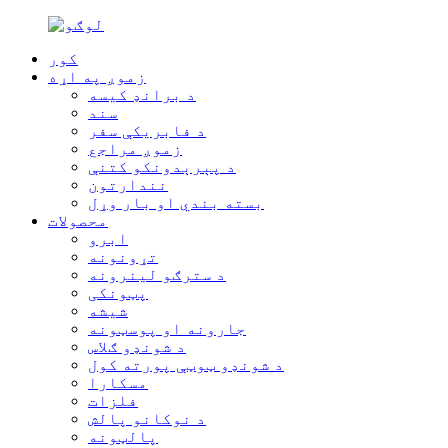
کور
زموږ په اړه
د برانډ کیسه
سند
د فابریکې سفر
زموږ مراجع
د پېرېدونکو کتنې
نندارتون
بسته بندي او بار وړل
محصولات
ابرو
تړونونه
د سترګو لینرونه
پټونکی
شیشه
جارونه او پوسټونه
د شونډو ګلاس
د شونډو ټوټې پورته کول
مسکارا
فلزات
د نوکانو پالش
پالټونه