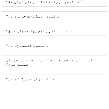
آیا تاسو اړونده اسناد چمتو کولی شئ؟
د لیږد اوسط وخت څومره دی؟
تاسو د تادیې کوم ډول طریقې منئ؟
د محصول تضمین څه دی؟
ایا تاسو د محصولاتو خوندي او خوندي تحویلي
تضمین کوئ؟
د بار وړلو فیس څنګه دی؟