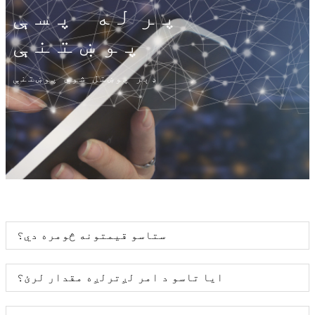
پرله پسې
پوښتنې
ډېر پوښتل شوي پوښتنې
ستاسو قیمتونه څومره دي؟
ایا تاسو د امر لږترلږه مقدار لرئ؟